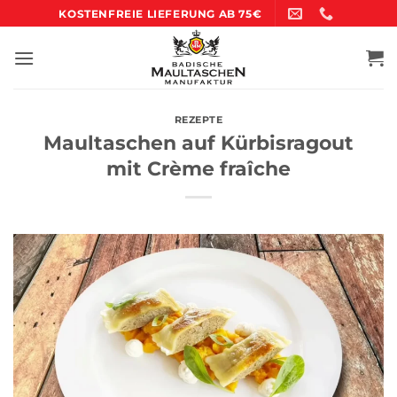
Zum
KOSTENFREIE LIEFERUNG AB 75€
Inhalt
springen
REZEPTE
Maultaschen auf Kürbisragout
mit Crème fraîche