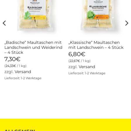
„Badische“ Maultaschen mit
„Klassische“ Maultaschen
Landschwein und Weiderind
mit Landschwein – 4 Stück
– 4 Stück
6,80
€
7,30
€
(
22,67
€
/ 1 kg)
(
24,33
€
/ 1 kg)
zzgl.
Versand
zzgl.
Versand
Lieferzeit: 1-2 Werktage
Lieferzeit: 1-2 Werktage