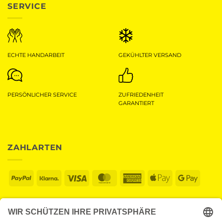
SERVICE
ECHTE HANDARBEIT
GEKÜHLTER VERSAND
PERSÖNLICHER SERVICE
ZUFRIEDENHEIT
GARANTIERT
ZAHLARTEN
PayPal
Klarna
Visa
MasterCard
American
Apple
Googl
Express
Pay
Pay
Wir versenden mit DHL GoGreen.