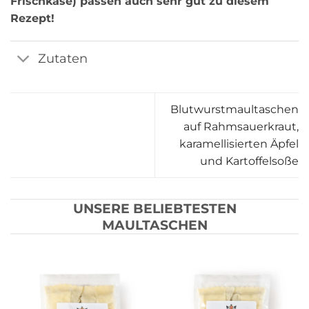
Frischkäse) passen auch sehr gut zu diesem
Rezept!
Zutaten
Blutwurstmaultaschen
auf Rahmsauerkraut,
karamellisierten Äpfel
und Kartoffelsoße
UNSERE BELIEBTESTEN
MAULTASCHEN